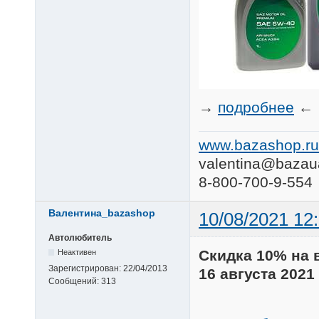
→
подробнее
←
www.bazashop.ru
valentina@bazau
8-800-700-9-554
Валентина_bazashop
10/08/2021 12
Автолюбитель
Скидка 10% на в
Неактивен
Зарегистрирован:
22/04/2013
16 августа 2021
Сообщений:
313