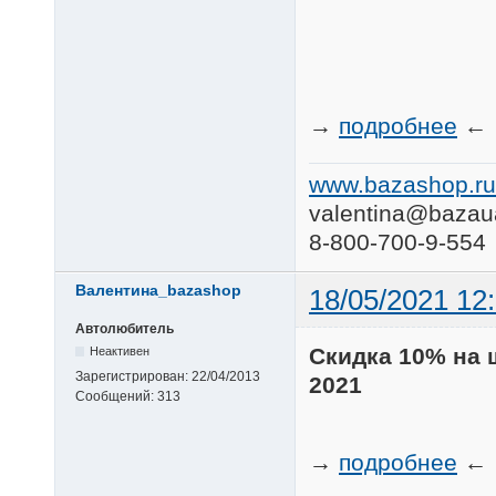
→
подробнее
←
www.bazashop.ru
valentina@bazau
8-800-700-9-554
Валентина_bazashop
18/05/2021 12
Автолюбитель
Скидка 10% на 
Неактивен
Зарегистрирован:
22/04/2013
2021
Сообщений:
313
→
подробнее
←