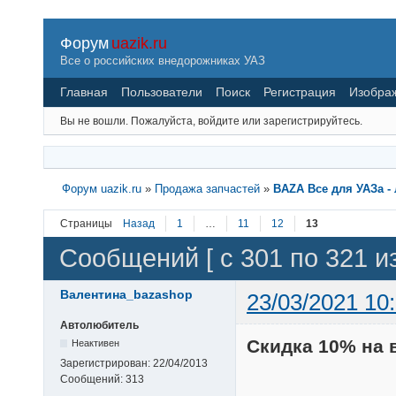
Форум
uazik.ru
Все о российских внедорожниках УАЗ
Главная
Пользователи
Поиск
Регистрация
Изобра
Вы не вошли.
Пожалуйста, войдите или зарегистрируйтесь.
Форум uazik.ru
»
Продажа запчастей
»
BAZA Все для УАЗа -
Страницы
Назад
1
…
11
12
13
Сообщений [ с 301 по 321 из
Валентина_bazashop
23/03/2021 10
Автолюбитель
Скидка 10% на 
Неактивен
Зарегистрирован:
22/04/2013
Сообщений:
313