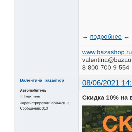
→
подробнее
←
www.bazashop.ru
valentina@bazau
8-800-700-9-554
Валентина_bazashop
08/06/2021 14
Автолюбитель
Скидка 10% на 
Неактивен
Зарегистрирован:
22/04/2013
Сообщений:
313