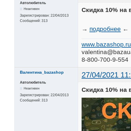
Автолюбитель
Скидка 10% на 
Неактивен
Зарегистрирован:
22/04/2013
Сообщений:
313
→
подробнее
←
www.bazashop.ru
valentina@bazau
8-800-700-9-554
Валентина_bazashop
27/04/2021 11
Автолюбитель
Скидка 10% на 
Неактивен
Зарегистрирован:
22/04/2013
Сообщений:
313