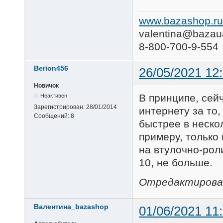
www.bazashop.ru
valentina@bazau
8-800-700-9-554
Berion456
26/05/2021 12
Новичок
В принципе, сей
Неактивен
Зарегистрирован:
28/01/2014
интернету за то
Сообщений:
8
быстрее в нескол
примеру, только 
на втулочно-роли
10, не больше.
Отредактировано
Валентина_bazashop
01/06/2021 11