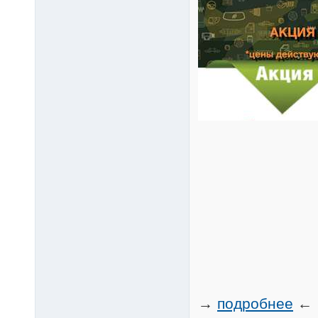
→
подробнее
←