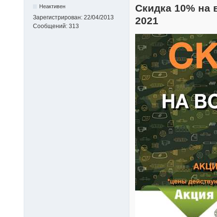
Скидка 10% на 
Неактивен
Зарегистрирован:
22/04/2013
2021
Сообщений:
313