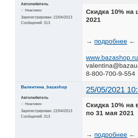
Автолюбитель
Скидка 10% на 
Неактивен
Зарегистрирован:
22/04/2013
2021
Сообщений:
313
→
подробнее
←
www.bazashop.ru
valentina@bazau
8-800-700-9-554
Валентина_bazashop
25/05/2021 10
Автолюбитель
Скидка 10% на 
Неактивен
Зарегистрирован:
22/04/2013
по 31 мая 2021
Сообщений:
313
→
подробнее
←