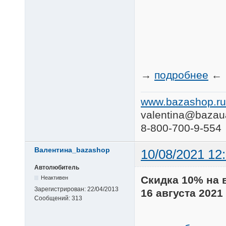
→
подробнее
←
www.bazashop.ru
valentina@bazau
8-800-700-9-554
Валентина_bazashop
10/08/2021 12
Автолюбитель
Скидка 10% на в
Неактивен
Зарегистрирован:
22/04/2013
16 августа 2021
Сообщений:
313