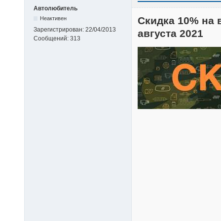
Автолюбитель
Скидка 10% на 
Неактивен
Зарегистрирован:
22/04/2013
августа 2021
Сообщений:
313