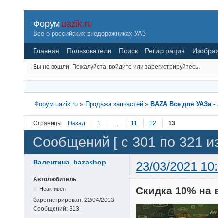
Форум
uazik.ru
Все о российских внедорожниках УАЗ
Главная
Пользователи
Поиск
Регистрация
Изобра
Вы не вошли.
Пожалуйста, войдите или зарегистрируйтесь.
Форум uazik.ru
»
Продажа запчастей
»
BAZA Все для УАЗа -
Страницы
Назад
1
…
11
12
13
Сообщений [ с 301 по 321 из
Валентина_bazashop
23/03/2021 10
Автолюбитель
Скидка 10% на 
Неактивен
Зарегистрирован:
22/04/2013
Сообщений:
313