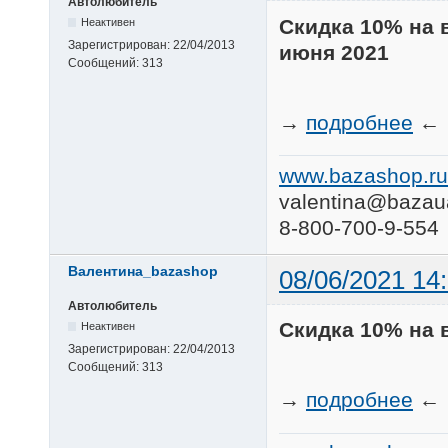
Автолюбитель
Скидка 10% на 
Неактивен
Зарегистрирован:
22/04/2013
июня 2021
Сообщений:
313
→
подробнее
←
www.bazashop.ru
valentina@bazau
8-800-700-9-554
Валентина_bazashop
08/06/2021 14
Автолюбитель
Скидка 10% на 
Неактивен
Зарегистрирован:
22/04/2013
Сообщений:
313
→
подробнее
←