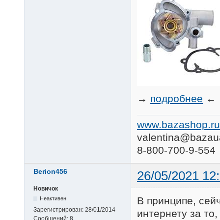
→
подробнее
←
www.bazashop.ru
valentina@bazau
8-800-700-9-554
Berion456
26/05/2021 12
Новичок
В принципе, сей
Неактивен
Зарегистрирован:
28/01/2014
интернету за то
Сообщений:
8