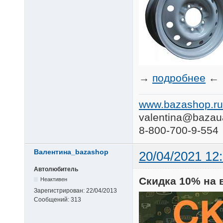
→
подробнее
←
www.bazashop.ru
valentina@bazau
8-800-700-9-554
Валентина_bazashop
20/04/2021 12
Автолюбитель
Скидка 10% на 
Неактивен
Зарегистрирован:
22/04/2013
Сообщений:
313