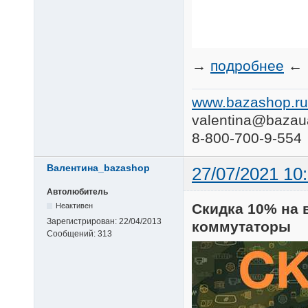
→
подробнее
←
www.bazashop.ru
valentina@bazau
8-800-700-9-554
Валентина_bazashop
27/07/2021 10
Автолюбитель
Скидка 10% на 
Неактивен
Зарегистрирован:
22/04/2013
коммутаторы
Сообщений:
313