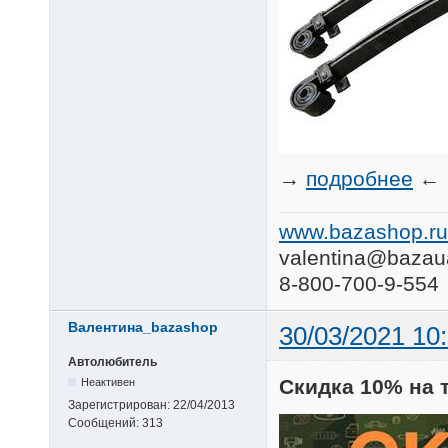
→
подробнее
←
www.bazashop.ru
valentina@bazau
8-800-700-9-554
Валентина_bazashop
30/03/2021 10
Автолюбитель
Скидка 10% на 
Неактивен
Зарегистрирован:
22/04/2013
Сообщений:
313