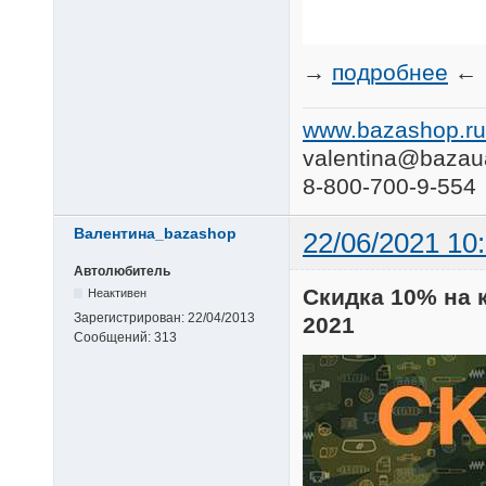
→
подробнее
←
www.bazashop.ru
valentina@bazau
8-800-700-9-554
Валентина_bazashop
22/06/2021 10
Автолюбитель
Скидка 10% на 
Неактивен
Зарегистрирован:
22/04/2013
2021
Сообщений:
313