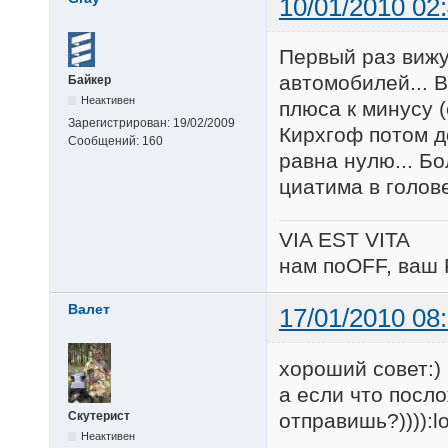
10/01/2010 02
Первый раз вижу
автомобилей... В
Байкер
Неактивен
плюса к минусу 
Зарегистрирован:
19/02/2009
Кирхгоф потом д
Сообщений:
160
равна нулю... Бо
циатима в голове
VIA EST VITA
нам поOFF, ваш 
Валет
17/01/2010 08
хороший совет:)
а если что посло
отправишь?)))):lo
Скутерист
Неактивен