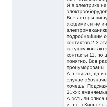
Я в электрике н
электрооборудов
Все авторы пишу
академик и не ин
электромеханика
подробнейшим о
контактов 2-3 эт
катушку контакт
контакты 11, по ц
понятно. Все раз
пронумерованы.
А в книгах, да и
случае обозначе
хочешь. Подскаж
31ххх вменяемы
А есть ли описа
и т.п. ) Киньте с