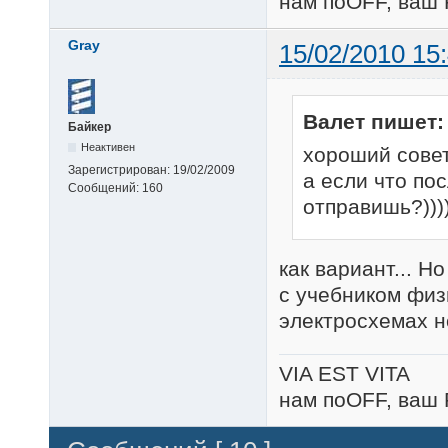
нам поOFF, ваш 
Gray
15/02/2010 15
Валет пишет:
Байкер
Неактивен
хороший совет
Зарегистрирован:
19/02/2009
а если что по
Сообщений:
160
отправишь?)))):
как вариант... 
с учебником физи
электросхемах н
VIA EST VITA
нам поOFF, ваш 