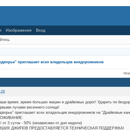
я
Изображения
Вход
йтесь.
одворье" приглашает всех владельцев внедорожников
Что
:26
аше время, время больших машин и драйвовых дорог! Ударить по бездо
рвыми лучами весеннего солнца!
дворье" приглашает всех владельцев внедорожников на "Драйвовые кан
РОЖИВАНИЕ:
 / от 3 суток - 50% (независимо от дня недели)
ЯВШИХ ДЖИПОВ ПРЕДОСТАВЛЯЕТСЯ ТЕХНИЧЕСКАЯ ПОДДЕРЖКА!