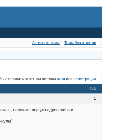
Активные темы
Темы без ответов
бы отправить ответ, вы должны
вход
или
регистрация
RSS
1
рожью, получить порцию адреналина и
икулы"