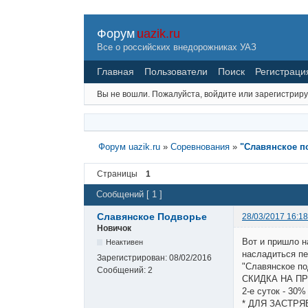
Форум
uazik.ru
Все о российских внедорожниках УАЗ
Главная
Пользователи
Поиск
Регистраци
Вы не вошли.
Пожалуйста, войдите или зарегистриру
Форум uazik.ru
»
Соревнования
»
"Славянское п
Страницы
1
Сообщений [ 1 ]
Славянское Подворье
28/03/2017 16:18
Новичок
Вот и пришло н
Неактивен
насладиться пе
Зарегистрирован:
08/02/2016
"Славянское по
Сообщений:
2
СКИДКА НА П
2-е суток - 30%
* ДЛЯ ЗАСТР