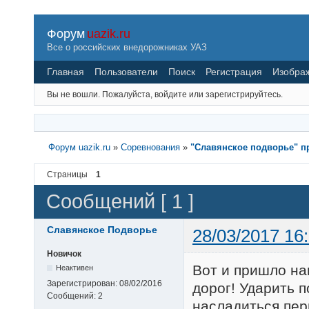
Форум
uazik.ru
Все о российских внедорожниках УАЗ
Главная
Пользователи
Поиск
Регистрация
Изобра
Вы не вошли.
Пожалуйста, войдите или зарегистрируйтесь.
Форум uazik.ru
»
Соревнования
»
"Славянское подворье" п
Страницы
1
Сообщений [ 1 ]
Славянское Подворье
28/03/2017 16
Новичок
Вот и пришло н
Неактивен
Зарегистрирован:
08/02/2016
дорог! Ударить 
Сообщений:
2
насладиться пер