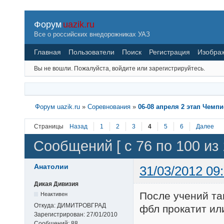
Форум
uazik.ru
Все о российских внедорожниках УАЗ
Главная
Пользователи
Поиск
Регистрация
Изобра
Вы не вошли.
Пожалуйста, войдите или зарегистрируйтесь.
Форум uazik.ru
»
Соревнования
»
06-08 апреля 2 этап Чемп
Страницы
Назад
1
2
3
4
5
6
Далее
Сообщений [ с 76 по 100 из 
Анатолии
31/03/2012 09
Дикая Дивизия
После учений т
Неактивен
Откуда:
ДИМИТРОВГРАД
фбл прокатит ил
Зарегистрирован:
27/01/2010
Сообщений:
88