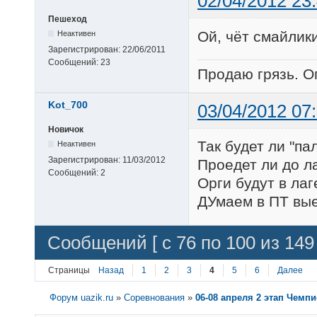
02/04/2012 23
Пешеход
Ой, чёт смайлики
Неактивен
Зарегистрирован:
22/06/2011
Сообщений:
23
Продаю грязь. О
Kot_700
03/04/2012 07
Новичок
Так будет ли "па
Неактивен
Зарегистрирован:
11/03/2012
Проедет ли до л
Сообщений:
2
Орги будут в лаг
ДУмаем в ПТ выех
Сообщений [ с 76 по 100 из 149 
Страницы
Назад
1
2
3
4
5
6
Далее
Форум uazik.ru
»
Соревнования
»
06-08 апреля 2 этап Чемп