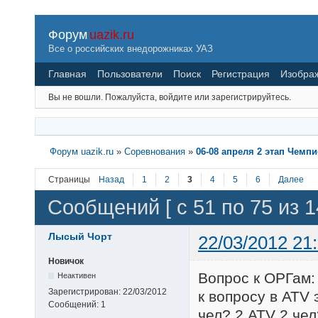
Форум
uazik.ru
Все о российских внедорожниках УАЗ
Главная
Пользователи
Поиск
Регистрация
Изобра
Вы не вошли.
Пожалуйста, войдите или зарегистрируйтесь.
Форум uazik.ru
»
Соревнования
»
06-08 апреля 2 этап Чемп
Страницы
Назад
1
2
3
4
5
6
Далее
Сообщений [ с 51 по 75 из 1
Лысый Чорт
22/03/2012 21
Новичок
Вопрос к ОРГам:
Неактивен
Зарегистрирован:
22/03/2012
к вопросу в ATV
Сообщений:
1
чел? 2 ATV 2 чел