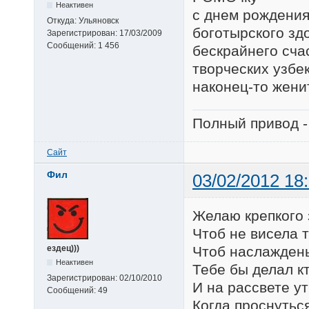
Неактивен
с днем рождения
Откуда:
Ульяновск
боготырского зд
Зарегистрирован:
17/03/2009
Сообщений:
1 456
бескрайнего сча
творческих узбе
наконец-то женит
Полный привод -
Сайт
Фил
03/02/2012 18
Желаю крепкого 
Чтоб не висела т
Чтоб наслаждень
ездец)))
Неактивен
Тебе бы делал к
Зарегистрирован:
02/10/2010
И на рассвете у
Сообщений:
49
Когда проснуться