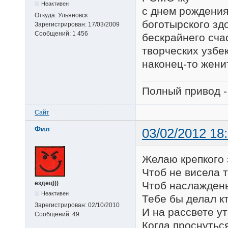
Неактивен
с днем рождения
Откуда:
Ульяновск
боготырского зд
Зарегистрирован:
17/03/2009
Сообщений:
1 456
бескрайнего сча
творческих узбе
наконец-то женит
Полный привод -
Сайт
Фил
03/02/2012 18
Желаю крепкого 
Чтоб не висела т
Чтоб наслаждень
ездец)))
Неактивен
Тебе бы делал к
Зарегистрирован:
02/10/2010
И на рассвете у
Сообщений:
49
Когда проснуться