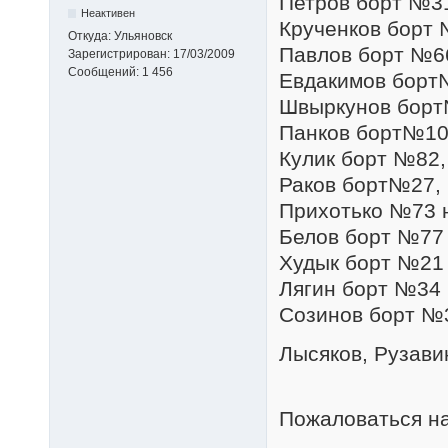
Петров борт №31
Неактивен
Крученков борт №
Откуда:
Ульяновск
Павлов борт №66
Зарегистрирован:
17/03/2009
Сообщений:
1 456
Евдакимов борт№
Швыркунов борт№
Панков борт№100
Кулик борт №82, 
Раков борт№27, 
Прихотько №73 
Белов борт №77
Худык борт №21 
Лягин борт №34 
Созинов борт №3
Лысяков, Рузави
Пожаловаться н