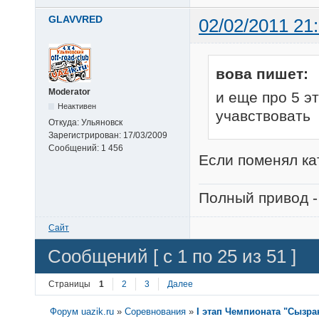
GLAVVRED
02/02/2011 21
вова пишет:
Moderator
и еще про 5 эт
Неактивен
учавствовать
Откуда:
Ульяновск
Зарегистрирован:
17/03/2009
Сообщений:
1 456
Если поменял кат
Полный привод -
Сайт
Сообщений [ с 1 по 25 из 51 ]
Страницы
1
2
3
Далее
Форум uazik.ru
»
Соревнования
»
I этап Чемпионата "Сызра