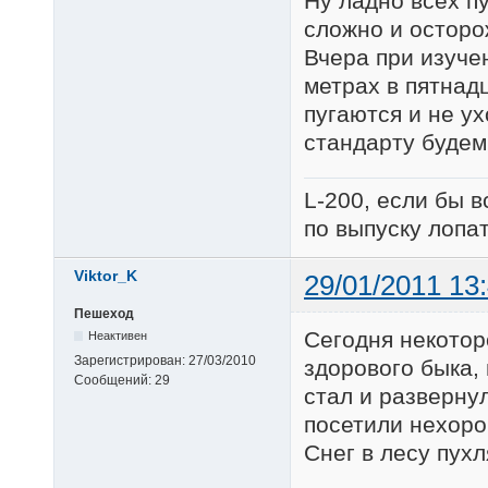
Ну ладно всех пу
сложно и осторо
Вчера при изуче
метрах в пятнадц
пугаются и не ух
стандарту будем
L-200, если бы 
по выпуску лопат
Viktor_K
29/01/2011 13
Пешеход
Сегодня некотор
Неактивен
Зарегистрирован:
27/03/2010
здорового быка,
Сообщений:
29
стал и разверну
посетили нехоро
Снег в лесу пухля