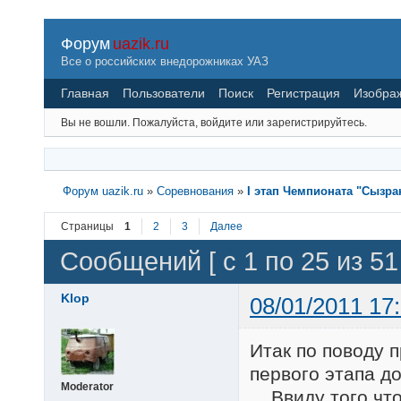
Форум
uazik.ru
Все о российских внедорожниках УАЗ
Главная
Пользователи
Поиск
Регистрация
Изобра
Вы не вошли.
Пожалуйста, войдите или зарегистрируйтесь.
Форум uazik.ru
»
Соревнования
»
I этап Чемпионата "Сызра
Страницы
1
2
3
Далее
Сообщений [ с 1 по 25 из 51 
Klop
08/01/2011 17
Итак по поводу 
первого этапа д
Moderator
Ввиду того что 