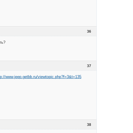
36
ть?
37
tp://www.jeep.getbb.ru/viewtopic.php?f=3&t=135
38