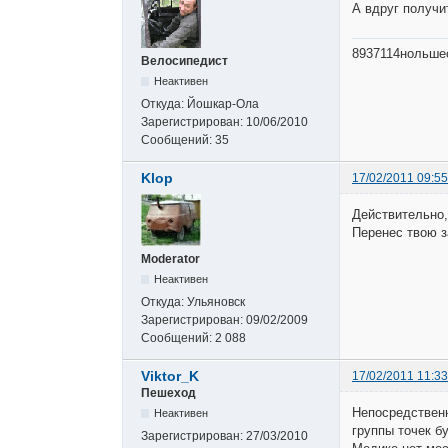
А вдруг получ
8937114нольшес
Велосипедист
Неактивен
Откуда:
Йошкар-Ола
Зарегистрирован:
10/06/2010
Сообщений:
35
Klop
17/02/2011 09:55
Действительно, 
Перенес твою з
Moderator
Неактивен
Откуда:
Ульяновск
Зарегистрирован:
09/02/2009
Сообщений:
2 088
Viktor_K
17/02/2011 11:33
Пешеход
Непосредственн
Неактивен
группы точек б
Зарегистрирован:
27/03/2010