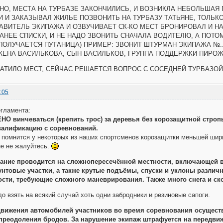
ЖНО, МЕСТА НА ТУРБАЗЕ ЗАКОНЧИЛИСЬ, И ВОЗНИКЛА НЕБОЛЬШАЯ
И И ЗАКАЗЫВАЛ ЖИЛЬЕ ПОЗВОНИТЬ НА ТУРБАЗУ ТАТЬЯНЕ, ТОЛЬК
АВИТЕЛЬ ЭКИПАЖА И ОЗВУЧИВАЕТ СК-КО МЕСТ БРОНИРОВАЛ И НА
РАНЕЕ СПИСКИ, И НЕ НАДО ЗВОНИТЬ СНАЧАЛА ВОДИТЕЛЮ, А ПОТО
ПОЛУЧАЕТСЯ ПУТАНИЦА) ПРИМЕР: ЗВОНИТ ШТУРМАН ЭКИПАЖА №...
ЖЕНА ВАСИЛЬКОВА, СЫН ВАСИЛЬКОВ, ГРУППА ПОДДЕРЖКИ ПИРОЖК
ВАТИЛО МЕСТ, СЕЙЧАС РЕШАЕТСЯ ВОПРОС С СОСЕДНЕЙ ТУРБАЗОЙ,
:05
гламента:
НО винчеваться (крепить трос) за деревья без корозащитной стро
валификацию с соревнований.
е помнится у некоторых из наших спортсменов корозащитки меньшей 
не не жалуйтесь.
вание проводится на сложнопересечённой местности, включающей в
унтовые участки, а также крутые подъёмы, спуски и уклоны различ
ости, требующие сложного маневрирования. Также много снега и ск
до взять на всякий случай хоть одни забродники и резиновые сапоги.
едвижения автомобилей участников во время соревнования осущест
преодоления бродов. За нарушение экипаж штрафуется на передви