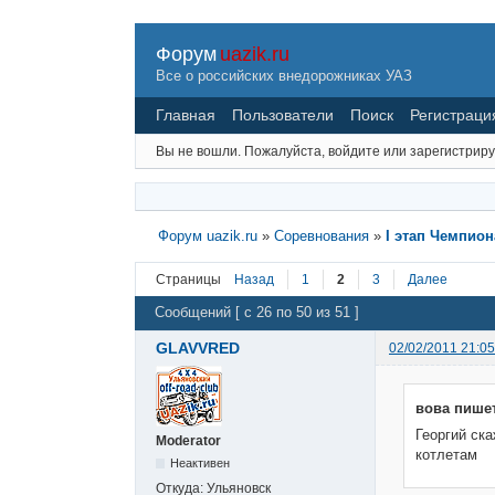
Форум
uazik.ru
Все о российских внедорожниках УАЗ
Главная
Пользователи
Поиск
Регистраци
Вы не вошли.
Пожалуйста, войдите или зарегистриру
Форум uazik.ru
»
Соревнования
»
I этап Чемпион
Страницы
Назад
1
2
3
Далее
Сообщений [ с 26 по 50 из 51 ]
GLAVVRED
02/02/2011 21:05
вова пишет
Георгий ска
Moderator
котлетам
Неактивен
Откуда:
Ульяновск