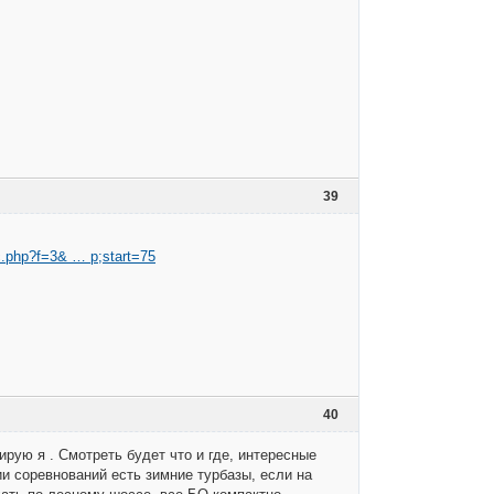
39
ic.php?f=3& … p;start=75
40
рую я . Смотреть будет что и где, интересные
и соревнований есть зимние турбазы, если на