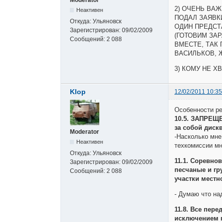
2) ОЧЕНЬ ВА
Неактивен
ПОДАЛ ЗАЯВК
Откуда:
Ульяновск
ОДИН ПРЕДСТ
Зарегистрирован:
09/02/2009
(ГОТОВИМ ЗА
Сообщений:
2 088
ВМЕСТЕ, ТАК 
ВАСИЛЬКОВ, 
3) КОМУ НЕ Х
Klop
12/02/2011 10:35
Особенности ре
10.5. ЗАПРЕЩЕ
за собой диск
Moderator
-Насколько мн
Неактивен
техкомиссии м
Откуда:
Ульяновск
11.1. Соревно
Зарегистрирован:
09/02/2009
песчаные и гр
Сообщений:
2 088
участки местн
- Думаю что на
11.8. Все пер
исключением 