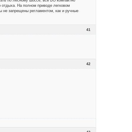
ать по лесному шоссе, все БО компактно
о отдыха. На полном приводе легковом
ты не запрещены регламентом, как и ручные
41
42