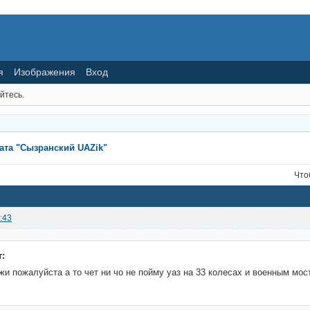
я
Изображения
Вход
йтесь.
ата "Сызранский UAZik"
Что
:43
:
жи пожалуйста а то чет ни чо не пойму уаз на 33 колесах и военным мост