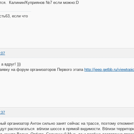
ится. Калинин/Куприянов №7 если можно:D
ть63, если что
:07
а вдруг! )))
аявку на форум организаторов Первого этапа
http://jeep.getbb.ru/viewtop
:37
ый организатор Антон сильно занят сейчас на трассе, поэтому откоменти
удут располагаться вблизи шоссе в прямой видимости. Вблизи территори