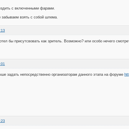
ездить с включенными фарами.
е забываем взять с собой шлема.
:13
отел бы присутсвовать как зритель. Возможно? или особо нечего смотре
:01
чше задать непосредственно организаторам данного этапа на форуме
ht
:23