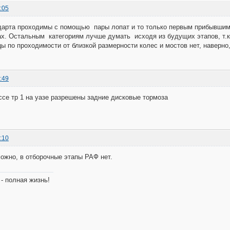
:05
дарта проходимы с помощью пары лопат и то только первым прибывшим 
ах. Остальным категориям лучше думать исходя из будущих этапов, т.к.
ы по проходимости от близкой размерности колес и мостов нет, наверно
:49
ассе тр 1 на уазе разрешены задние дисковые тормоза
:10
ожно, в отборочные этапы РАФ нет.
- полная жизнь!