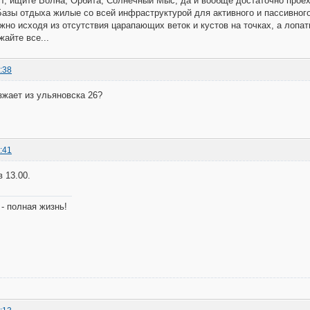
т, ищите Волна, Орбита, Солнечный Мыс, да и вообще достаточно проех
азы отдыха жилые со всей инфраструктурой для активного и пассивног
жно исходя из отсутствия царапающих веток и кустов на точках, а лопа
жайте все...
:38
зжает из ульяновска 26?
:41
 13.00.
- полная жизнь!