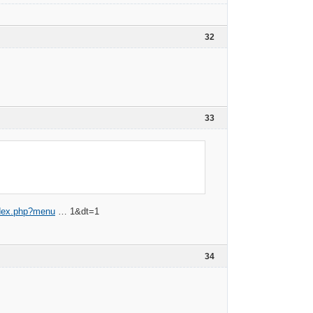
32
33
index.php?menu
… 1&dt=1
34