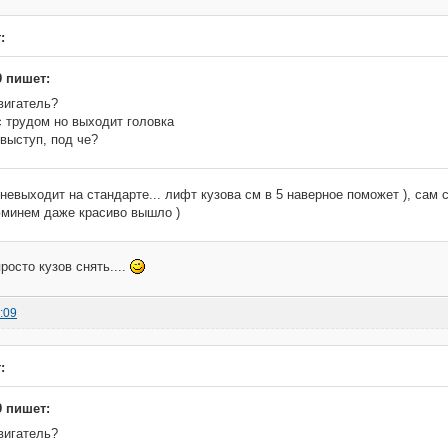
:
9 пишет:
вигатель?
с трудом но выходит головка
 выступ, под че?
невыходит на стандарте... лифт кузова см в 5 наверное поможет ), сам
минем даже красиво вышло )
росто кузов снять....
:09
:
9 пишет:
вигатель?