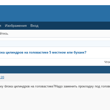
я
Изображения
Вход
йтесь.
ока цилиндров на головастике 5 местном или буханк?
Что
:20
вку блока цилиндров на головастике?Надо заменить прокладку под головк