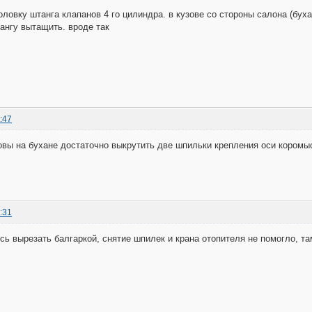
оловку штанга клапанов 4 го цилиндра. в кузове со стороны салона (буха
тангу вытащить. вроде так
:47
овы на бухане достаточно выкрутить две шпильки крепления оси коромыс
:31
сь вырезать балгаркой, снятие шпилек и крана отопителя не помогло, т