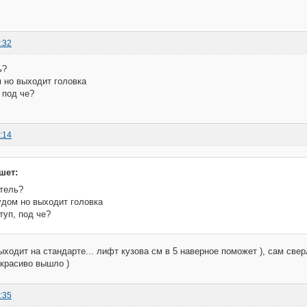
:32
ь?
м но выходит головка
 под че?
:14
шет:
атель?
удом но выходит головка
туп, под че?
ыходит на стандарте... лифт кузова см в 5 наверное поможет ), сам све
красиво вышло )
:35