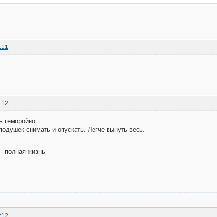
:11
:12
ь геморойно.
подушек снимать и опускать. Легче вынуть весь.
- полная жизнь!
:12