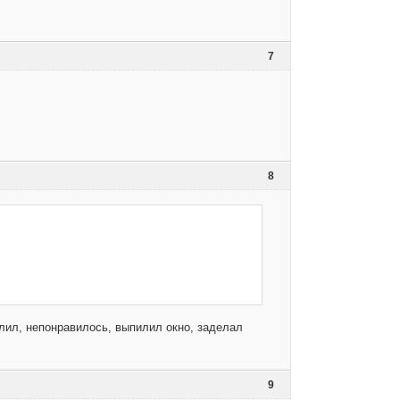
7
8
рлил, непонравилось, выпилил окно, заделал
9