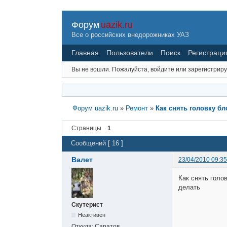
Форум
uazik.ru
Все о российских внедорожниках УАЗ
Главная
Пользователи
Поиск
Регистраци
Вы не вошли.
Пожалуйста, войдите или зарегистриру
Форум uazik.ru
»
Ремонт
»
Как снять головку бл
Страницы
1
Сообщений [ 16 ]
Валет
23/04/2010 09:35
Как снять голо
делать
Скутерист
Неактивен
Откуда:
Саратов