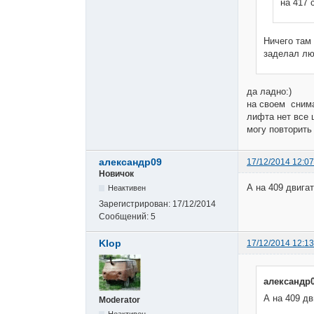
на 417 
Ничего там 
заделал лю
да ладно:)
на своем снима
лифта нет все 
могу повторить
александр09
17/12/2014 12:07
Новичок
А на 409 двига
Неактивен
Зарегистрирован:
17/12/2014
Сообщений:
5
Klop
17/12/2014 12:13
александр0
А на 409 дв
Moderator
Неактивен