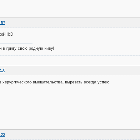
:57
ой!!!:D
 и в гриву свою родную ниву!
:16
з херургического вмешательства, вырезать всегда успею
:23