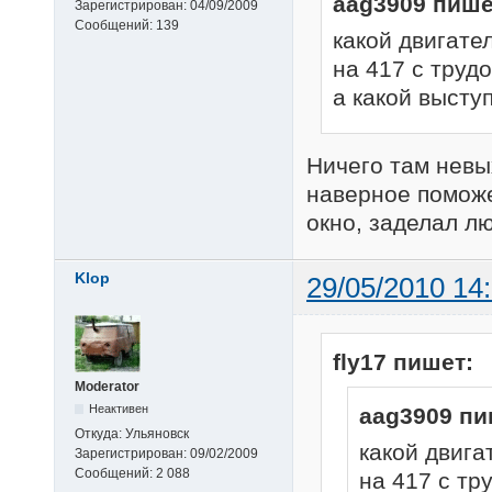
aag3909 пише
Зарегистрирован:
04/09/2009
Сообщений:
139
какой двигате
на 417 с труд
а какой выступ
Ничего там невых
наверное поможе
окно, заделал л
Klop
29/05/2010 14
fly17 пишет:
Moderator
Неактивен
aag3909 пи
Откуда:
Ульяновск
какой двига
Зарегистрирован:
09/02/2009
Сообщений:
2 088
на 417 с тр