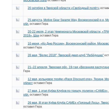
Московская обла
оставил
Гера
20 октября в Тверской области «Свободный полёт»
остав
25 августа, Motive Gear Swamp Way, Воскресенский р-н, М
обл.
оставил
Гера
20-22 июля, 2 этап Чемпионата Московской области, «Т
2018», Шах
оставил
Гера
10 июня, «Ко Дню России», Воскресенский район, Московс
оставил
Гера
26 мая, "Велес 2018", Тверской джип-клуб "Лебёдушка"
ос
21–22 апреля, Тверская обл., 19-тая «Весенняя распутица
Гера
12 мая, кольцевое трофи «Race Discount one», Троицк, Мо
област
оставил
Гера
27 мая, 1 этап Кубка Клубов по триалу, полигон «САМЕх»,
обл.
оставил
Гера
26 мая, III этап Кубка Клуба САМЕх «Грязный Лось», Тверс
оставил
Гера