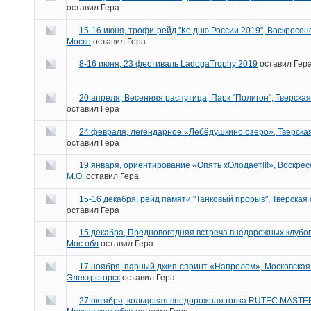
оставил
Гера
15-16 июня, трофи-рейд "Ко дню России 2019", Воскресен
Моско
оставил
Гера
8-16 июня, 23 фестиваль LadogaTrophy 2019
оставил
Гер
20 апреля, Весенняя распутица, Парк "Полигон", Тверская
оставил
Гера
24 февраля, легендарное «Лебёдушкино озеро», Тверска
оставил
Гера
19 января, ориентирование «Опять хОлодает!!!», Воскрес
М.О.
оставил
Гера
15-16 декабря, рейд памяти "Танковый прорыв", Тверская 
оставил
Гера
15 декабра, Предновогодняя встреча внедорожных клубо
Мос обл
оставил
Гера
17 ноября, парный джип-спринт «Напролом», Московская 
Электрогорск
оставил
Гера
27 октября, кольцевая внедорожная гонка RUTEC MASTE