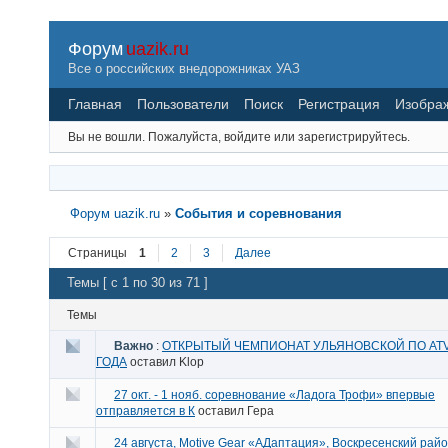
Форум
uazik.ru
Все о российских внедорожниках УАЗ
Главная
Пользователи
Поиск
Регистрация
Изобра
Вы не вошли.
Пожалуйста, войдите или зарегистрируйтесь.
Форум uazik.ru
»
События и соревнования
Страницы
1
2
3
Далее
Темы [ с 1 по 30 из 71 ]
Темы
Важно
:
ОТКРЫТЫЙ ЧЕМПИОНАТ УЛЬЯНОВСКОЙ ПО ATV
ГОДА
оставил
Klop
27 окт. - 1 нояб. соревнование «Ладога Трофи» впервые
отправляется в К
оставил
Гера
24 августа, Motive Gear «АДаптация», Воскресенский рай