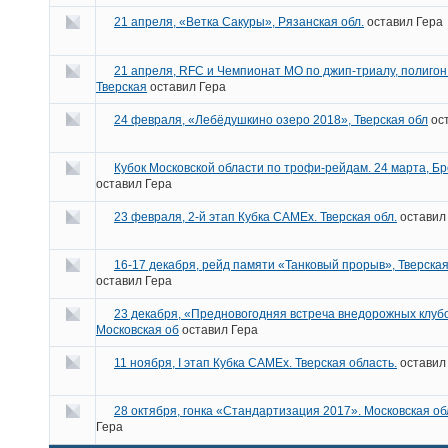
21 апреля, «Ветка Сакуры», Рязанская обл.
оставил
Гера
21 апреля, RFC и Чемпионат МО по джип-триалу, полиго
Тверская
оставил
Гера
24 февраля, «Лебёдушкино озеро 2018», Тверская обл
ос
Кубок Московской области по трофи-рейдам. 24 марта, Б
оставил
Гера
23 февраля, 2-й этап Кубка САМЕх. Тверская обл.
остави
16-17 декабря, рейд памяти «Танковый прорыв», Тверская
оставил
Гера
23 декабря, «Предновогодняя встреча внедорожных клуб
Московская об
оставил
Гера
11 ноября, I этап Кубка CAMEx. Тверская область.
остави
28 октября, гонка «Стандартизация 2017». Московская об
Гера