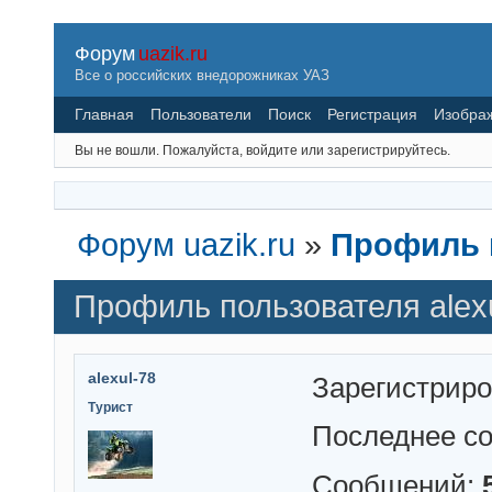
Форум
uazik.ru
Все о российских внедорожниках УАЗ
Главная
Пользователи
Поиск
Регистрация
Изобра
Вы не вошли.
Пожалуйста, войдите или зарегистрируйтесь.
Форум uazik.ru
»
Профиль п
Профиль пользователя alex
alexul-78
Зарегистрир
Турист
Последнее с
Сообщений: