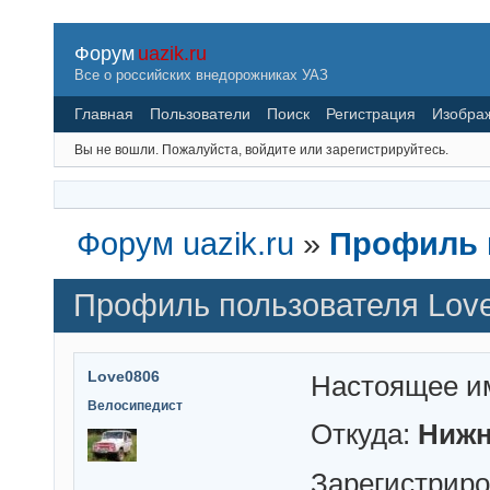
Форум
uazik.ru
Все о российских внедорожниках УАЗ
Главная
Пользователи
Поиск
Регистрация
Изобра
Вы не вошли.
Пожалуйста, войдите или зарегистрируйтесь.
Форум uazik.ru
»
Профиль 
Профиль пользователя Lov
Love0806
Настоящее и
Велосипедист
Откуда:
Нижн
Зарегистрир