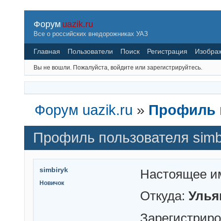
Форум
uazik.ru
Все о российских внедорожниках УАЗ
Главная
Пользователи
Поиск
Регистрация
Изобра
Вы не вошли.
Пожалуйста, войдите или зарегистрируйтесь.
Форум uazik.ru
»
Профиль п
Профиль пользователя simb
simbiryk
Настоящее и
Новичок
Откуда:
Улья
Зарегистрир