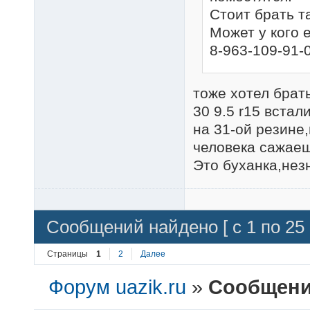
Стоит брать т
Может у кого 
8-963-109-91-0
тоже хотел брат
30 9.5 r15 встал
на 31-ой резине
человека сажаеш
Это буханка,нез
Сообщений найдено [ с 1 по 25 
Страницы
1
2
Далее
Форум uazik.ru
»
Сообщения