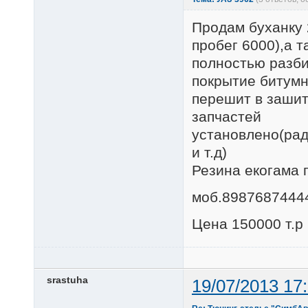
Продам буханку 
пробег 6000),а т
полностью разби
покрытие битумн
перешит в зашит
запчастей
установлено(рад
и т.д)
Резина екогама 
моб.8987687444
Цена 150000 т.р
srastuha
19/07/2013 17