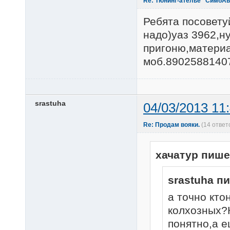
Re: Тюнинг-ателье "СимбА
Ребята посовету
надо)уаз 3962,н
пригоню,материа
моб.89025881407
srastuha
04/03/2013 11
Re: Продам вояки.
(14 ответ
хачатур пише
srastuha п
а точно кто
колхозных?К
понятно,а е