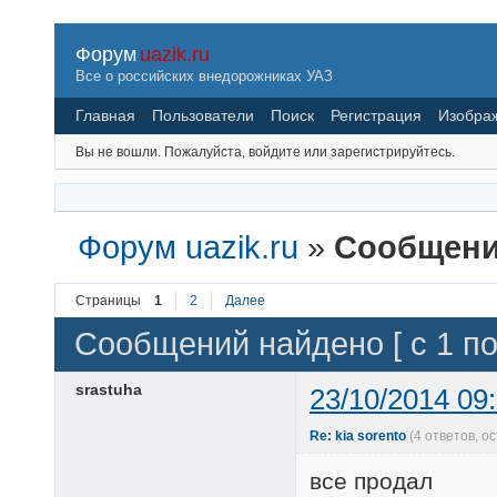
Форум
uazik.ru
Все о российских внедорожниках УАЗ
Главная
Пользователи
Поиск
Регистрация
Изобра
Вы не вошли.
Пожалуйста, войдите или зарегистрируйтесь.
Форум uazik.ru
»
Сообщения
Страницы
1
2
Далее
Сообщений найдено [ с 1 по 
srastuha
23/10/2014 09
Re: kia sorento
(4 ответов, 
все продал