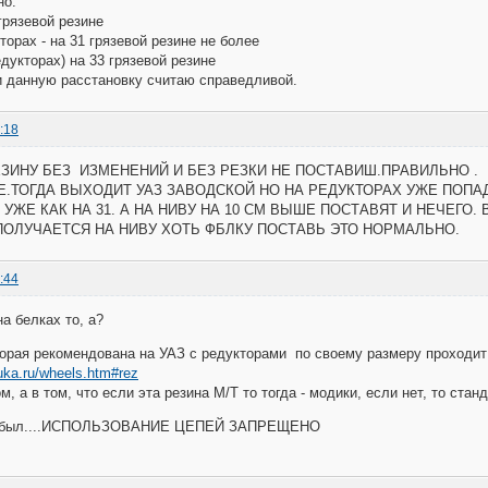
но:
 грязевой резине
торах - на 31 грязевой резине не более
едукторах) на 33 грязевой резине
 данную расстановку считаю справедливой.
:18
РЕЗИНУ БЕЗ ИЗМЕНЕНИЙ И БЕЗ РЕЗКИ НЕ ПОСТАВИШ.ПРАВИЛЬНО 
Е.ТОГДА ВЫХОДИТ УАЗ ЗАВОДСКОЙ НО НА РЕДУКТОРАХ УЖЕ ПОПА
0 УЖЕ КАК НА 31. А НА НИВУ НА 10 СМ ВЫШЕ ПОСТАВЯТ И НЕЧЕГО.
АЕТСЯ НА НИВУ ХОТЬ ФБЛКУ ПОСТАВЬ ЭТО НОРМАЛЬНО.
:44
а белках то, а?
торая рекомендована на УАЗ с редукторами по своему размеру проходит
uka.ru/wheels.htm#rez
м, а в том, что если эта резина М/Т то тогда - модики, если нет, то стан
е забыл....ИСПОЛЬЗОВАНИЕ ЦЕПЕЙ ЗАПРЕЩЕНО