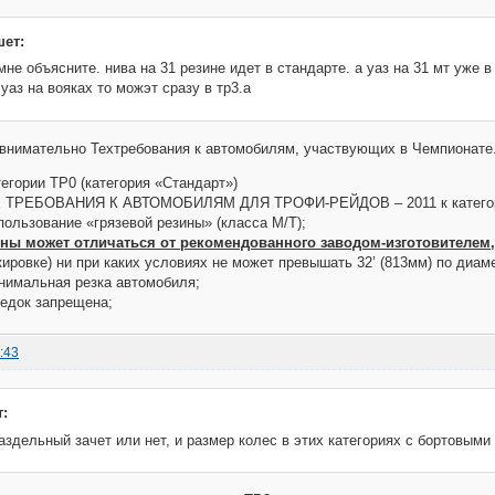
шет:
не объясните. нива на 31 резине идет в стандарте. а уаз на 31 мт уже в
уаз на вояках то можэт сразу в тр3.а
 внимательно Техтребования к автомобилям, участвующих в Чемпионате
егории ТР0 (категория «Стандарт»)
ТРЕБОВАНИЯ К АВТОМОБИЛЯМ ДЛЯ ТРОФИ-РЕЙДОВ – 2011 к категори
пользование «грязевой резины» (класса М/Т);
ны может отличаться от рекомендованного заводом-изготовителем,
кировке) ни при каких условиях не может превышать 32’ (813мм) по диаме
нимальная резка автомобиля;
бедок запрещена;
:43
:
раздельный зачет или нет, и размер колес в этих категориях с бортовым