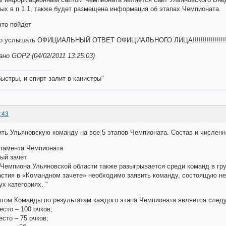
ных в п 1.1, также будет размещена информация об этапах Чемпионата.
что пойдет
ко услышать ОФИЦИАЛЬНЫЙ ОТВЕТ ОФИЦИАЛЬНОГО ЛИЦА!!!!!!!!!!!!!!!!!
о GOP2 (04/02/2011 13:25:03)
быстры, и спирт залит в канистры"
:43
ть Ульяновскую команду на все 5 этапов Чемпионата. Состав и численн
гламента Чемпионата
ый зачет
Чемпиона Ульяновской области также разыгрывается среди команд в гр
стия в «Командном зачете» необходимо заявить команду, состоящую не 
х категориях. "
том Команды по результатам каждого этапа Чемпионата является след
сто – 100 очков;
сто – 75 очков;