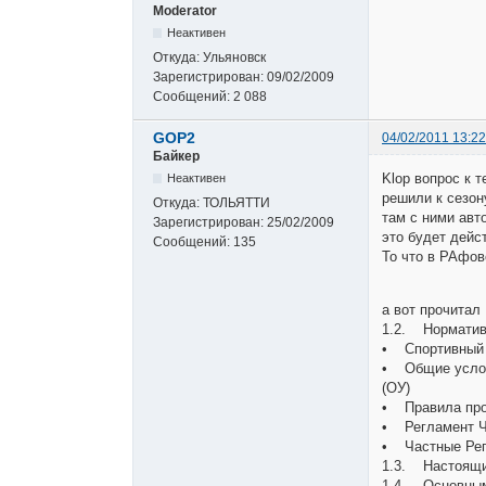
Moderator
Неактивен
Откуда:
Ульяновск
Зарегистрирован:
09/02/2009
Сообщений:
2 088
GOP2
04/02/2011 13:22
Байкер
Klop вопрос к т
Неактивен
решили к сезон
Откуда:
ТОЛЬЯТТИ
там с ними авт
Зарегистрирован:
25/02/2009
это будет дейс
Сообщений:
135
То что в РАфов
а вот прочитал
1.2. Норматив
• Спортивный 
• Общие услов
(ОУ)
• Правила про
• Регламент Ч
• Частные Рег
1.3. Настоящи
1.4. Основным