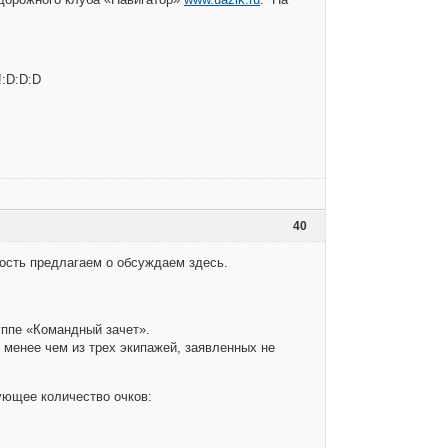
:D:D:D
40
ость предлагаем о обсуждаем здесь.
уппе «Командный зачет».
менее чем из трех экипажей, заявленных не
ующее количество очков: