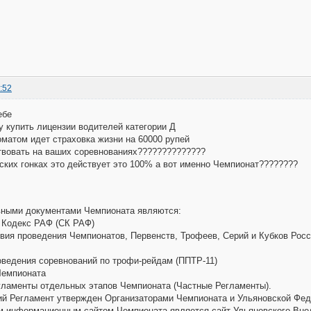
:52
ебе
у купить лицензии водителей категории Д
оматом идет страховка жизни на 60000 рупей
твовать на ваших соревнованиях??????????????
ских гонках это действует это 100% а вот именно Чемпионат????????
ными документами Чемпионата являются:
Кодекс РАФ (СК РАФ)
ия проведения Чемпионатов, Первенств, Трофеев, Серий и Кубков Росс
ведения соревнований по трофи-рейдам (ППТР-11)
емпионата
ламенты отдельных этапов Чемпионата (Частные Регламенты).
й Регламент утвержден Организаторами Чемпионата и Ульяновской Фед
 информационным cайтом Чемпионата является сайт Ульяновского Вне