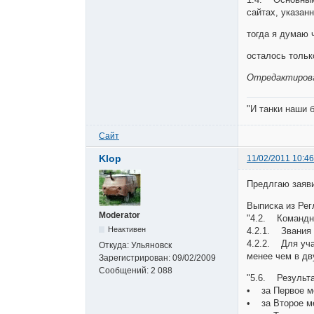
сайтах, указан
тогда я думаю 
осталось толь
Отредактирован
"И танки наши 
Сайт
Klop
11/02/2011 10:46
Предлгаю заяви
Выписка из Ре
Moderator
"4.2. Командн
Неактивен
4.2.1. Звания 
4.2.2. Для уча
Откуда:
Ульяновск
менее чем в дву
Зарегистрирован:
09/02/2009
Сообщений:
2 088
"5.6. Результа
• за Первое ме
• за Второе ме