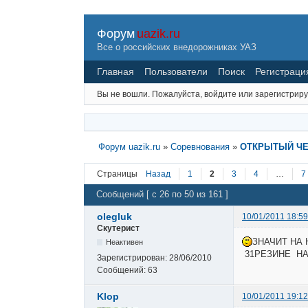
Форум
uazik.ru
Все о российских внедорожниках УАЗ
Главная
Пользователи
Поиск
Регистраци
Вы не вошли.
Пожалуйста, войдите или зарегистриру
Форум uazik.ru
»
Соревнования
»
ОТКРЫТЫЙ ЧЕМ
Страницы
Назад
1
2
3
4
…
7
Сообщений [ с 26 по 50 из 161 ]
olegluk
10/01/2011 18:59
Скутерист
ЗНАЧИТ НА 
Неактивен
31РЕЗИНЕ НА
Зарегистрирован:
28/06/2010
Сообщений:
63
Klop
10/01/2011 19:12