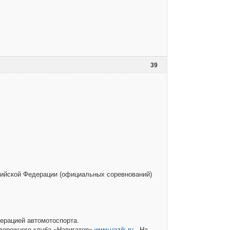
39
ийской Федерации (официальных соревнований)
ерацией автомотоспорта.
дорожного клуба «Навигатор»
www.uazik.ru
. На