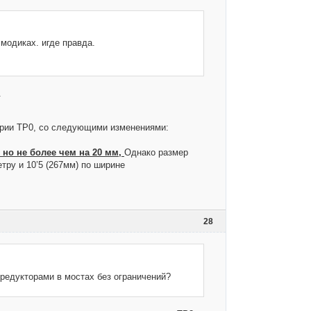
 модиках. игде правда.
.
и ТР0, со следующими изменениями:
 но не более чем на 20 мм,
Однако размер
тру и 10’5 (267мм) по ширине
28
и редукторами в мостах без ограничений?