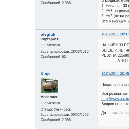
В модиках мож
Сообщений:
2 088
1. Нива на - 33
2. УАЗ на редук
3. УАЗ (не на р
Это максимум и
olegluk
10/01/2011 20:37
Скутерист
НА НИВУ 33 
Неактивен
ВЫШЕ И ЛЕГЧ
Зарегистрирован:
28/06/2010
РЕЗИНА 225\9
Сообщений:
63
А ТО ПОЛУЧ
Klop
10/01/2011 20:45
Поедет ли она н
Вся резина, ко
Moderator
http://www.uazb
Неактивен
Вопрос не в это
Откуда:
Ульяновск
Да... пока н
Зарегистрирован:
09/02/2009
Сообщений:
2 088