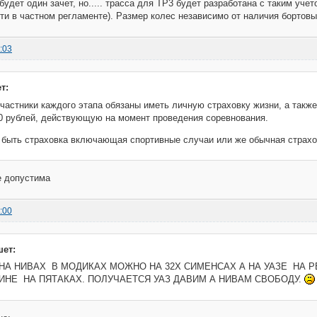
будет один зачет, но..... трасса для ТР3 будет разработана с таким уч
ти в частном регламенте). Размер колес независимо от наличия бортовы
:03
т:
частники каждого этапа обязаны иметь личную страховку жизни, а также
0 рублей, действующую на момент проведения соревнования.
 быть страховка включающая спортивные случаи или же обычная страхо
е допустима
:00
шет:
НА НИВАХ В МОДИКАХ МОЖНО НА 32Х СИМЕНСАХ А НА УАЗЕ НА Р
ИНЕ НА ПЯТАКАХ. ПОЛУЧАЕТСЯ УАЗ ДАВИМ А НИВАМ СВОБОДУ.