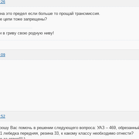
:26
ина это предел если больше то прощай трансмиссия.
те цепи тоже запрещены?
 и в гриву свою родную ниву!
:09
:52
рошу Вас помочь в решении следующего вопроса: УАЗ – 469, обрезанный,
1 лебедка передняя, резина 33, к какому классу необходимо отнести?
 за ответ!!!:)