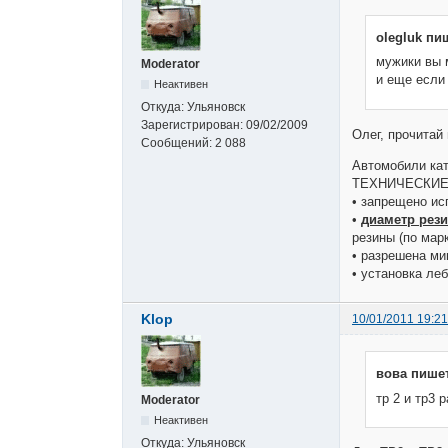
olegluk пи
мужики вы м
Moderator
и еще если 
Неактивен
Откуда:
Ульяновск
Зарегистрирован:
09/02/2009
Олег, прочитай
Сообщений:
2 088
Автомобили кат
ТЕХНИЧЕСКИЕ 
• запрещено ис
•
диаметр рези
резины (по мар
• разрешена ми
• установка ле
Klop
10/01/2011 19:21
вова пишет
тр 2 и тр3 
Moderator
Неактивен
Откуда:
Ульяновск