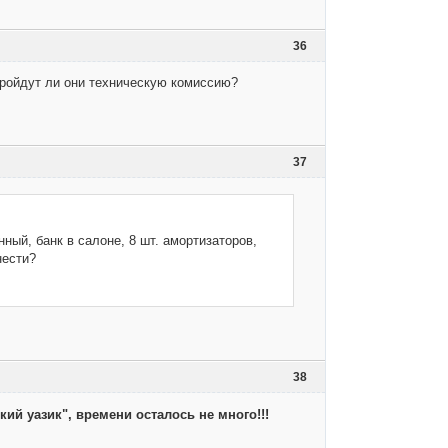
36
пройдут ли они техническую комиссию?
37
ый, банк в салоне, 8 шт. амортизаторов,
нести?
38
ий уазик", времени осталось не много!!!