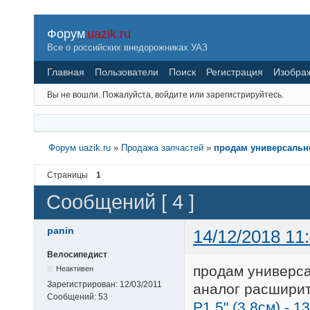
Форум
uazik.ru
Все о российских внедорожниках УАЗ
Главная
Пользователи
Поиск
Регистрация
Изобра
Вы не вошли.
Пожалуйста, войдите или зарегистрируйтесь.
Форум uazik.ru
»
Продажа запчастей
»
продам универсальн
Страницы
1
Сообщений [ 4 ]
panin
14/12/2018 11
Велосипедист
продам универс
Неактивен
Зарегистрирован:
12/03/2011
аналог расшири
Сообщений:
53
P1,5" (3,8см) - 1