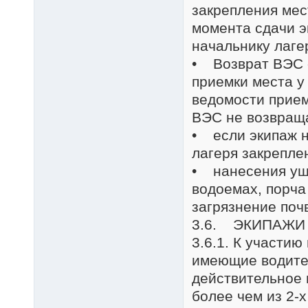
закрепления мес
момента сдачи э
начальнику лаге
• Возврат ВЭС 
приемки места у
ведомости прие
ВЭС не возвраща
• если экипаж н
лагеря закрепле
• нанесения ущ
водоемах, порча
загрязнение поч
3.6. ЭКИПАЖИ
3.6.1. К участи
имеющие водител
действительное 
более чем из 2-х