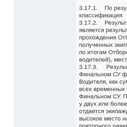
3.17.1. По резу
классификация.
3.17.2. Результ
является резуль
прохождения Отб
полученных экип
по итогам Отбор
водителей), мес
3.17.3. Результ
Финальном СУ фе
Водителя, как с
всех временных 
Финальном СУ. П
у двух или боле
отдается экипаж
высокое место н
повторного раве