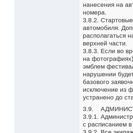
нанесения на а
номера.
3.8.2. Стартовы
автомобиля. Доп
располагаться н
верхней части.
3.8.3. Если во 
на фотографиях)
эмблем фестивал
нарушении будет
базового заявочн
исключение из ф
устранено до ст
3.9. АДМИНИС
3.9.1. Админист
с расписанием в
3.9.2. Все экип