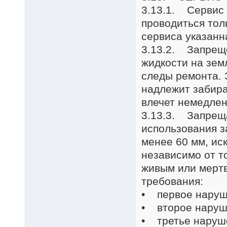
3.13.1. Сервис 
проводиться тол
сервиса указанн
3.13.2. Запреще
жидкости на зем
следы ремонта. 
надлежит забира
влечет немедлен
3.13.3. Запреща
использования з
менее 60 мм, ис
независимо от то
живым или мерт
требования:
• первое наруше
• второе наруше
• третье наруше