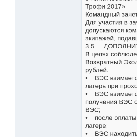
Трофи 2017»
Командный зачет
Для участия в з
допускаются ком
экипажей, подав
3.5. ДОПОЛНИ
В целях соблюде
Возвратный Экол
рублей.
• ВЭС взимается
лагерь при прох
• ВЭС взимается
получения ВЭС о
ВЭС;
• после оплаты 
лагере;
• ВЭС находить