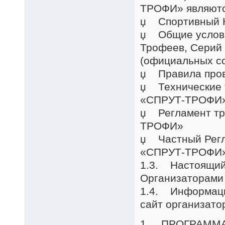
ТРОФИ» являютс
џ Спортивный К
џ Общие услови
Трофеев, Серий 
(официальных со
џ Правила пров
џ Технические 
«СПРУТ-ТРОФИ» 
џ Регламент тр
ТРОФИ»
џ Частный Регл
«СПРУТ-ТРОФИ
1.3. Настоящий
Организаторами
1.4. Информац
сайт организат
1. ПРОГРАММ