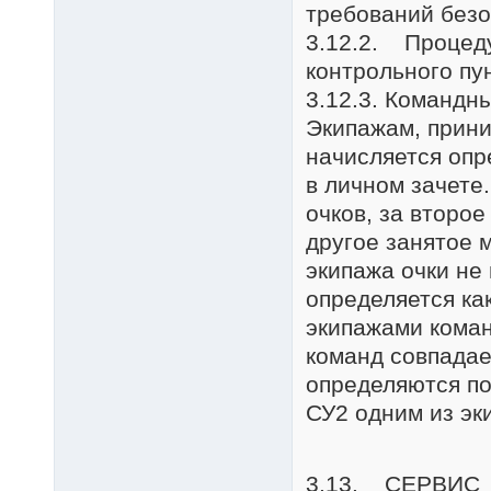
требований безо
3.12.2. Процеду
контрольного пу
3.12.3. Командны
Экипажам, прини
начисляется опр
в личном зачете
очков, за второе
другое занятое м
экипажа очки не
определяется ка
экипажами коман
команд совпадае
определяются п
СУ2 одним из эк
3.13. СЕРВИС