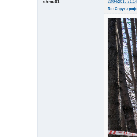
shmu61
23/04/2015 21:14
Re: Спрут-троф