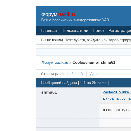
Форум
uazik.ru
Все о российских внедорожниках УАЗ
Главная
Пользователи
Поиск
Регистраци
Вы не вошли.
Пожалуйста, войдите или зарегистриру
Форум uazik.ru
»
Сообщения от shmu61
Страницы
1
2
3
Далее
Сообщений найдено [ с 1 по 25 из 68 ]
shmu61
24/04/2015 08:41
Re: 24.04.- 27.
а еще вот тут 