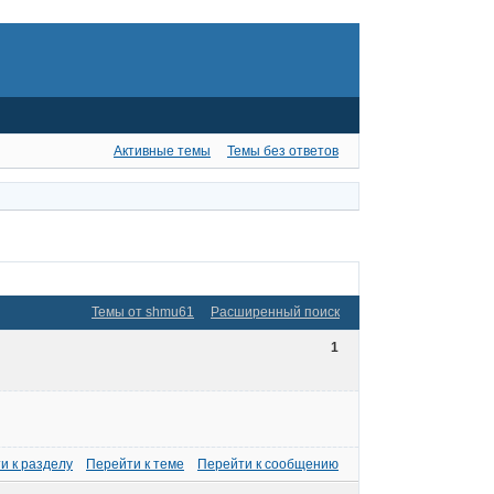
Активные темы
Темы без ответов
Темы от shmu61
Расширенный поиск
1
и к разделу
Перейти к теме
Перейти к сообщению