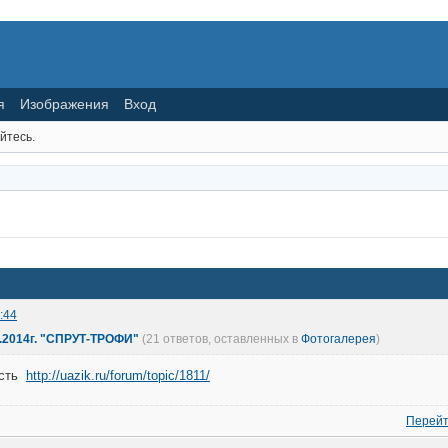
я
Изображения
Вход
йтесь.
:44
04.2014г. "СПРУТ-ТРОФИ"
(21 ответов, оставленных в
Фотогалерея
)
есть
http://uazik.ru/forum/topic/1811/
Перейт